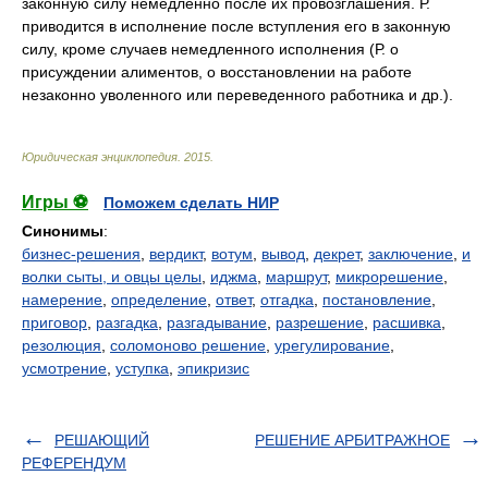
законную силу немедленно после их провозглашения. Р.
приводится в исполнение после вступления его в законную
силу, кроме случаев немедленного исполнения (Р. о
присуждении алиментов, о восстановлении на работе
незаконно уволенного или переведенного работника и др.).
Юридическая энциклопедия
.
2015
.
Игры ⚽
Поможем сделать НИР
Синонимы
:
бизнес-решения
,
вердикт
,
вотум
,
вывод
,
декрет
,
заключение
,
и
волки сыты, и овцы целы
,
иджма
,
маршрут
,
микрорешение
,
намерение
,
определение
,
ответ
,
отгадка
,
постановление
,
приговор
,
разгадка
,
разгадывание
,
разрешение
,
расшивка
,
резолюция
,
соломоново решение
,
урегулирование
,
усмотрение
,
уступка
,
эпикризис
РЕШАЮЩИЙ
РЕШЕНИЕ АРБИТРАЖНОЕ
РЕФЕРЕНДУМ