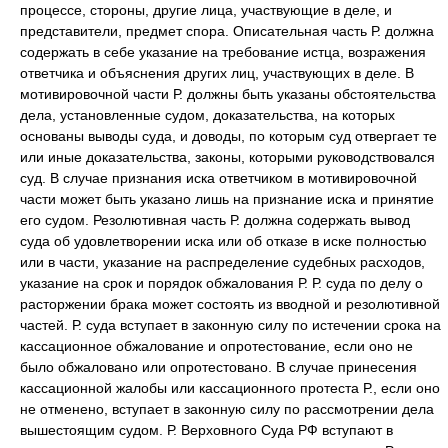
процессе, стороны, другие лица, участвующие в деле, и
представители, предмет спора. Описательная часть Р. должна
содержать в себе указание на требование истца, возражения
ответчика и объяснения других лиц, участвующих в деле. В
мотивировочной части Р. должны быть указаны обстоятельства
дела, установленные судом, доказательства, на которых
основаны выводы суда, и доводы, по которым суд отвергает те
или иные доказательства, законы, которыми руководствовался
суд. В случае признания иска ответчиком в мотивировочной
части может быть указано лишь на признание иска и принятие
его судом. Резолютивная часть Р. должна содержать вывод
суда об удовлетворении иска или об отказе в иске полностью
или в части, указание на распределение судебных расходов,
указание на срок и порядок обжалования Р. Р. суда по делу о
расторжении брака может состоять из вводной и резолютивной
частей. Р. суда вступает в законную силу по истечении срока на
кассационное обжалование и опротестование, если оно не
было обжаловано или опротестовано. В случае принесения
кассационной жалобы или кассационного протеста Р., если оно
не отменено, вступает в законную силу по рассмотрении дела
вышестоящим судом. Р. Верховного Суда РФ
вступают в